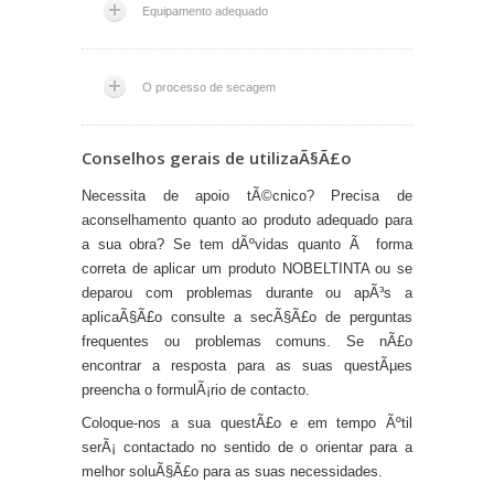
Equipamento adequado
O processo de secagem
Conselhos gerais de utilizaÃ§Ã£o
Necessita de apoio tÃ©cnico? Precisa de
aconselhamento quanto ao produto adequado para
a sua obra? Se tem dÃºvidas quanto Ã forma
correta de aplicar um produto NOBELTINTA ou se
deparou com problemas durante ou apÃ³s a
aplicaÃ§Ã£o consulte a secÃ§Ã£o de perguntas
frequentes ou problemas comuns. Se nÃ£o
encontrar a resposta para as suas questÃµes
preencha o formulÃ¡rio de contacto.
Coloque-nos a sua questÃ£o e em tempo Ãºtil
serÃ¡ contactado no sentido de o orientar para a
melhor soluÃ§Ã£o para as suas necessidades.