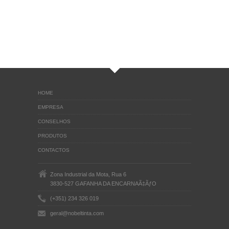
HOME
EMPRESA
CONSELHOS
PRODUTOS
CONTACTOS
Zona Industrial da Mota, Rua 6
3830-527 GAFANHA DA ENCARNAÃ‡ÃƒO
(+351) 234 326 019
geral@nobeltinta.com